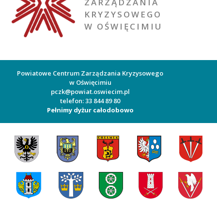
ZARZĄDZANIA
KRYZYSOWEGO
W OŚWIĘCIMIU
Powiatowe Centrum Zarządzania Kryzysowego
w Oświęcimiu
pczk@powiat.oswiecim.pl
telefon: 33 844 89 80
Pełnimy dyżur całodobowo