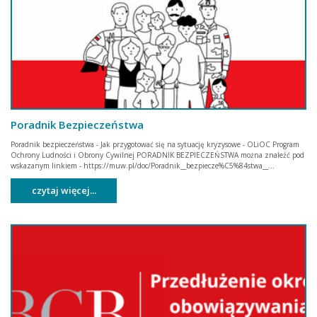
Poradnik Bezpieczeństwa
Poradnik bezpieczeństwa - Jak przygotować się na sytuację kryzysowe - OLiOC Program
Ochrony Ludności i Obrony Cywilnej PORADNIK BEZPIECZEŃSTWA można znaleźć pod
wskazanym linkiem - https://muw.pl/doc/Poradnik__bezpiecze%C5%84stwa__...
czytaj więcej...