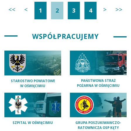
PRYSZCZYCY
<<
<
>
>>
1
2
3
4
WSPÓŁPRACUJEMY
PAŃSTWOWA STRAŻ
STAROSTWO POWIATOWE
POŻARNA W OŚWIĘCIMIU
W OŚWIĘCIMIU
SZPITAL W OŚWIĘCIMIU
GRUPA POSZUKIWAWCZO-
RATOWNICZA OSP KĘTY