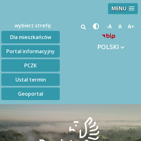
MENU
wybierz strefę:
-A
A
A+
Dla mieszkańców
POLSKI
Portal informacyjny
PCZK
Ustal termin
Geoportal