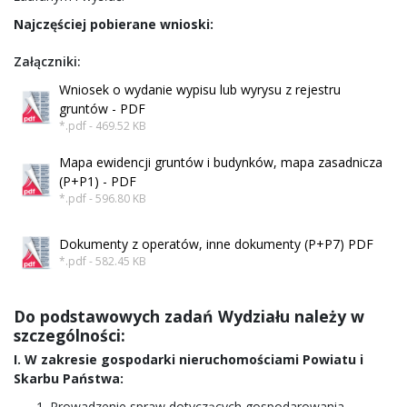
Najczęściej pobierane wnioski:
Załączniki:
Wniosek o wydanie wypisu lub wyrysu z rejestru
gruntów - PDF
*.pdf - 469.52 KB
Mapa ewidencji gruntów i budynków, mapa zasadnicza
(P+P1) - PDF
*.pdf - 596.80 KB
Dokumenty z operatów, inne dokumenty (P+P7) PDF
*.pdf - 582.45 KB
Do podstawowych zadań Wydziału należy w
szczególności:
I. W zakresie gospodarki nieruchomościami Powiatu i
Skarbu Państwa:
Prowadzenie spraw dotyczących gospodarowania