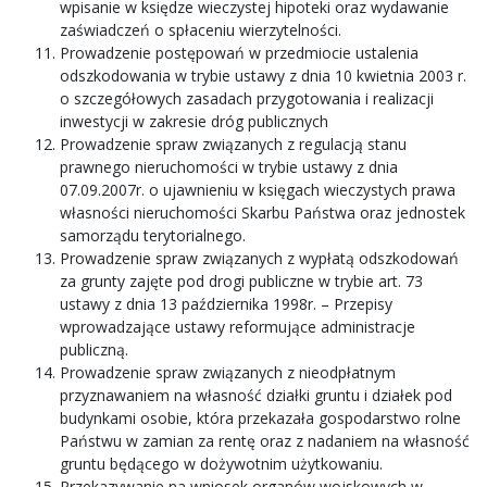
wpisanie w księdze wieczystej hipoteki oraz wydawanie
zaświadczeń o spłaceniu wierzytelności.
Prowadzenie postępowań w przedmiocie ustalenia
odszkodowania w trybie ustawy z dnia 10 kwietnia 2003 r.
o szczegółowych zasadach przygotowania i realizacji
inwestycji w zakresie dróg publicznych
Prowadzenie spraw związanych z regulacją stanu
prawnego nieruchomości w trybie ustawy z dnia
07.09.2007r. o ujawnieniu w księgach wieczystych prawa
własności nieruchomości Skarbu Państwa oraz jednostek
samorządu terytorialnego.
Prowadzenie spraw związanych z wypłatą odszkodowań
za grunty zajęte pod drogi publiczne w trybie art. 73
ustawy z dnia 13 października 1998r. – Przepisy
wprowadzające ustawy reformujące administracje
publiczną.
Prowadzenie spraw związanych z nieodpłatnym
przyznawaniem na własność działki gruntu i działek pod
budynkami osobie, która przekazała gospodarstwo rolne
Państwu w zamian za rentę oraz z nadaniem na własność
gruntu będącego w dożywotnim użytkowaniu.
Przekazywanie na wniosek organów wojskowych w