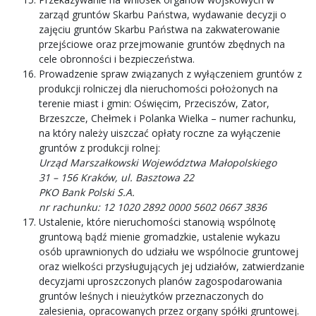
zarząd gruntów Skarbu Państwa, wydawanie decyzji o
zajęciu gruntów Skarbu Państwa na zakwaterowanie
przejściowe oraz przejmowanie gruntów zbędnych na
cele obronności i bezpieczeństwa.
Prowadzenie spraw związanych z wyłączeniem gruntów z
produkcji rolniczej dla nieruchomości położonych na
terenie miast i gmin: Oświęcim, Przeciszów, Zator,
Brzeszcze, Chełmek i Polanka Wielka – numer rachunku,
na który należy uiszczać opłaty roczne za wyłączenie
gruntów z produkcji rolnej:
Urząd Marszałkowski Województwa Małopolskiego
31 – 156 Kraków, ul. Basztowa 22
PKO Bank Polski S.A.
nr rachunku: 12 1020 2892 0000 5602 0667 3836
Ustalenie, które nieruchomości stanowią wspólnotę
gruntową bądź mienie gromadzkie, ustalenie wykazu
osób uprawnionych do udziału we wspólnocie gruntowej
oraz wielkości przysługujących jej udziałów, zatwierdzanie
decyzjami uproszczonych planów zagospodarowania
gruntów leśnych i nieużytków przeznaczonych do
zalesienia, opracowanych przez organy spółki gruntowej.