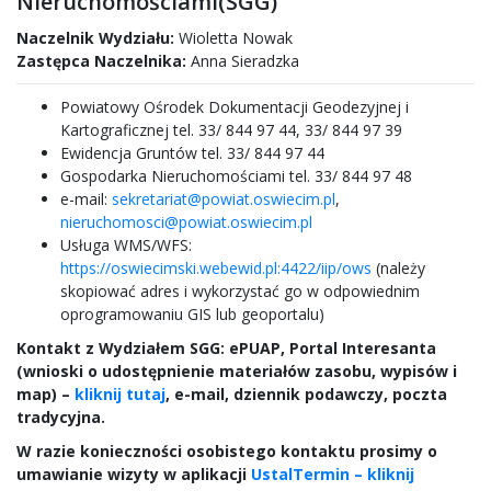
Nieruchomościami(SGG)
Naczelnik Wydziału:
Wioletta Nowak
Zastępca Naczelnika:
Anna Sieradzka
Powiatowy Ośrodek Dokumentacji Geodezyjnej i
Kartograficznej tel. 33/ 844 97 44, 33/ 844 97 39
Ewidencja Gruntów tel. 33/ 844 97 44
Gospodarka Nieruchomościami tel. 33/ 844 97 48
e-mail:
sekretariat@powiat.oswiecim.pl
,
nieruchomosci@powiat.oswiecim.pl
Usługa WMS/WFS:
https://oswiecimski.webewid.pl:4422/iip/ows
(
należy
skopiować adres i wykorzystać go w odpowiednim
oprogramowaniu GIS lub geoportalu)
Kontakt z Wydziałem SGG: ePUAP, Portal Interesanta
(wnioski o udostępnienie materiałów zasobu, wypisów i
map) –
kliknij tutaj
, e-mail, dziennik podawczy, poczta
tradycyjna.
W razie konieczności osobistego kontaktu prosimy o
umawianie wizyty w aplikacji
UstalTermin – kliknij