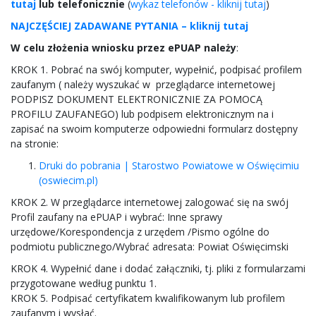
tutaj
lub telefonicznie
(
wykaz telefonów - kliknij tutaj
)
NAJCZĘŚCIEJ ZADAWANE PYTANIA – kliknij tutaj
W celu złożenia wniosku przez ePUAP należy
:
KROK 1. Pobrać na swój komputer, wypełnić, podpisać profilem
zaufanym ( należy wyszukać w przeglądarce internetowej
PODPISZ DOKUMENT ELEKTRONICZNIE ZA POMOCĄ
PROFILU ZAUFANEGO) lub podpisem elektronicznym na i
zapisać na swoim komputerze odpowiedni formularz dostępny
na stronie:
Druki do pobrania | Starostwo Powiatowe w Oświęcimiu
(oswiecim.pl)
KROK 2. W przeglądarce internetowej zalogować się na swój
Profil zaufany na ePUAP i wybrać: Inne sprawy
urzędowe/Korespondencja z urzędem /Pismo ogólne do
podmiotu publicznego/Wybrać adresata: Powiat Oświęcimski
KROK 4. Wypełnić dane i dodać załączniki, tj. pliki z formularzami
przygotowane według punktu 1.
KROK 5. Podpisać certyfikatem kwalifikowanym lub profilem
zaufanym i wysłać.