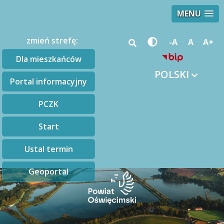
MENU
zmień strefę:
-A
A
A+
Dla mieszkańców
POLSKI
Portal informacyjny
PCZK
Start
Ustal termin
Geoportal