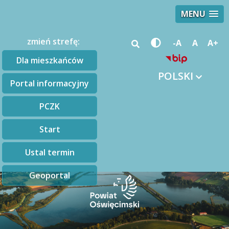
MENU
zmień strefę:
-A
A
A+
Dla mieszkańców
POLSKI
Portal informacyjny
PCZK
Start
Ustal termin
Geoportal