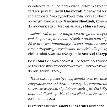
W odbiorze tej długo oczekiwanej przez mieszkańc
zarządu powiatu
Jerzy Mieszczak
. Obecny był b
społeczności. Nieprzypadkowa była również obecn
po byłym staroście śp.
Marcinie Niedzieli
, który 
do modernizacji ul. Nadwiślańskiej, i
Marka Sowy
-
Jakimś trafem przez długie lata droga nie mogł
wołał o pomstę do nieba. W końcu udało nam się 
Efekt prac jest imponujący. Piękna, nowa nawier
ruchu drogowego, wyniesione przejście dla pieszy
efektu robót starosta oświęcimski
Andrzej Skrzyp
Poseł
Marek Sowa
podkreślił, że teraz, po zakoń
bezpieczeństwo zmotoryzowanych użytkowników drog
do miejscowej szkoły.
-
Teraz nasze pociechy mają komfortowe warunki 
zdegradowana, od dawna wymagała remontu, blo
szczęście wszystko się dobrze skończyło. Chciał
poprzednikowi, śp. Marcinowi Niedzieli, że razem
parlamentarzysta.
Burmistrz Chełmka
Andrzej Saternus
powiedział,