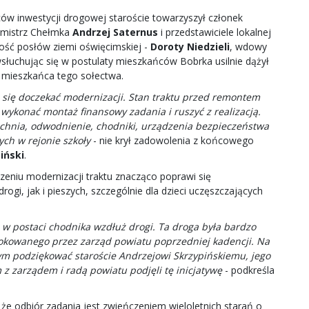
ów inwestycji drogowej staroście towarzyszył członek
urmistrz Chełmka
Andrzej Saternus
i przedstawiciele lokalnej
ość posłów ziemi oświęcimskiej -
Doroty Niedzieli
, wdowy
wsłuchując się w postulaty mieszkańców Bobrka usilnie dążył
, mieszkańca tego sołectwa.
a się doczekać modernizacji. Stan traktu przed remontem
wykonać montaż finansowy zadania i ruszyć z realizacją.
zchnia, odwodnienie, chodniki, urządzenia bezpieczeństwa
ch w rejonie szkoły
- nie krył zadowolenia z końcowego
iński
.
czeniu modernizacji traktu znacząco poprawi się
i, jak i pieszych, szczególnie dla dzieci uczęszczających
w postaci chodnika wzdłuż drogi. Ta droga była bardzo
kowanego przez zarząd powiatu poprzedniej kadencji. Na
bym podziękować staroście Andrzejowi Skrzypińskiemu, jego
 z zarządem i radą powiatu podjęli tę inicjatywę
- podkreśla
 że odbiór zadania jest zwieńczeniem wieloletnich starań o