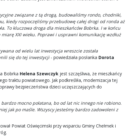
tycyjne związane z tą drogą, budowaliśmy rondo, chodniki,
mu, kiedy rozpoczęliśmy przebudowę całej drogi od ronda aż
oła. To kluczowa droga dla mieszkańców Bobrka. I w końcu
na miarę XXI wieku. Poprawi i usprawni komunikację wzdłuż
ywana od wielu lat inwestycja wreszcie została
ili się do tej inwestycji
- powiedziała posłanka
Dorota
ka Bobrka
Helena Szewczyk
jest szczęśliwa, że mieszkańcy
go traktu powiatowego. Jak podkreśliła, modernizacja tej
poprawy bezpieczeństwa dzieci uczęszczających do
ła bardzo mocno połatana, bo od lat nic innego nie robiono.
 niej jak po maśle. Wszyscy jesteśmy bardzo zadowoleni z
izował Powiat Oświęcimski przy wsparciu Gminy Chełmek i
óg.