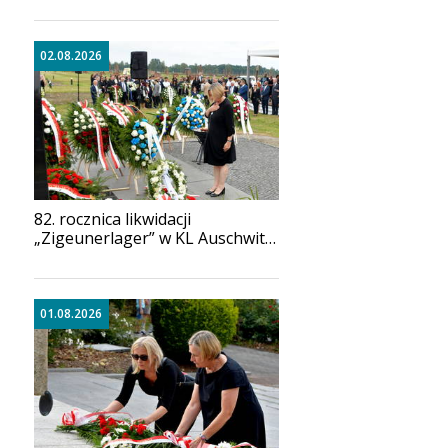
sukcesem
02.08.2026
82. rocznica likwidacji
„Zigeunerlager” w KL Auschwitz-
Birkenau
01.08.2026