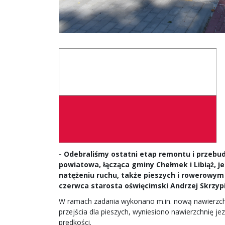
- Odebraliśmy ostatni etap remontu i przebu
powiatowa, łącząca gminy Chełmek i Libiąż,
natężeniu ruchu, także pieszych i rowerowym -
czerwca starosta oświęcimski Andrzej Skrzypi
W ramach zadania wykonano m.in. nową nawierzchnię
przejścia dla pieszych, wyniesiono nawierzchnię j
prędkości.