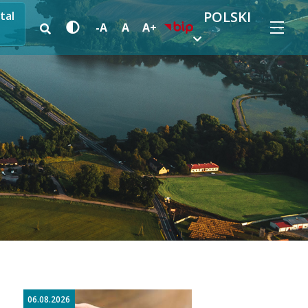
POLSKI
tal
-A
A
A+
06.08.2026