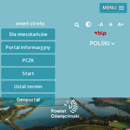
MENU
zmień strefę:
-A
A
A+
Dla mieszkańców
POLSKI
Portal informacyjny
PCZK
Start
Ustal termin
Geoportal