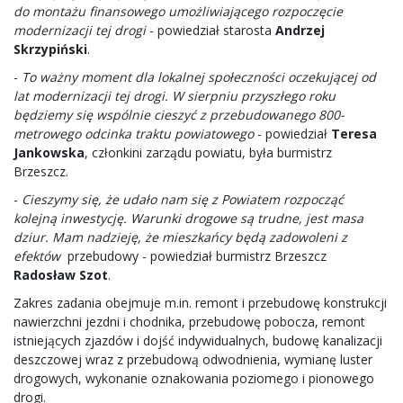
do montażu finansowego umożliwiającego rozpoczęcie
modernizacji tej drogi
- powiedział starosta
Andrzej
Skrzypiński
.
-
To ważny moment dla lokalnej społeczności oczekującej od
lat modernizacji tej drogi. W sierpniu przyszłego roku
będziemy się wspólnie cieszyć z przebudowanego 800-
metrowego odcinka traktu powiatowego
- powiedział
Teresa
Jankowska
, członkini zarządu powiatu, była burmistrz
Brzeszcz.
-
Cieszymy się, że udało nam się z Powiatem rozpocząć
kolejną inwestycję. Warunki drogowe są trudne, jest masa
dziur. Mam nadzieję, że mieszkańcy będą zadowoleni z
efektów
przebudowy - powiedział burmistrz Brzeszcz
Radosław Szot
.
Zakres zadania obejmuje m.in. remont i przebudowę konstrukcji
nawierzchni jezdni i chodnika, przebudowę pobocza, remont
istniejących zjazdów i dojść indywidualnych, budowę kanalizacji
deszczowej wraz z przebudową odwodnienia, wymianę luster
drogowych, wykonanie oznakowania poziomego i pionowego
drogi.