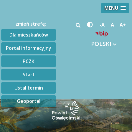
MENU
zmień strefę:
-A
A
A+
Dla mieszkańców
POLSKI
Portal informacyjny
PCZK
Start
Ustal termin
Geoportal