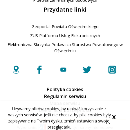
Przetwarzanie danych osobowych
Przydatne linki
Geoportal Powiatu Oświęcimskiego
ZUS Platforma Usług Elektronicznych
Elektroniczna Skrzynka Podawcza Starostwa Powiatowego w
Oświęcimiu
Polityka cookies
Regulamin serwisu
Mapa serwisu
Używamy plików cookies, by ułatwić korzystanie z
Deklaracja dostepnosci
naszych serwisów. Jeśli nie chcesz, by pliki cookies były
X
zapisywane na Twoim dysku, zmień ustawienia swojej
przeglądarki.
Wykonanie:
ESC SA
-
Aplikacje i strony internetowe