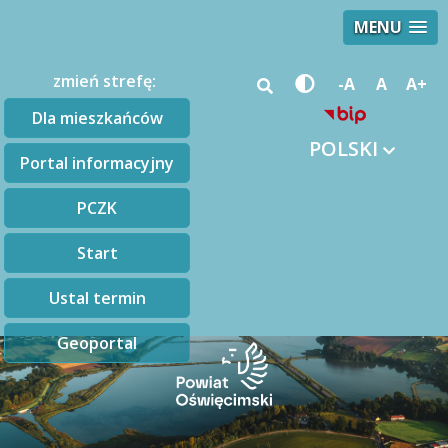
MENU
zmień strefę:
-A
A
A+
Dla mieszkańców
POLSKI
Portal informacyjny
PCZK
Start
Ustal termin
Geoportal