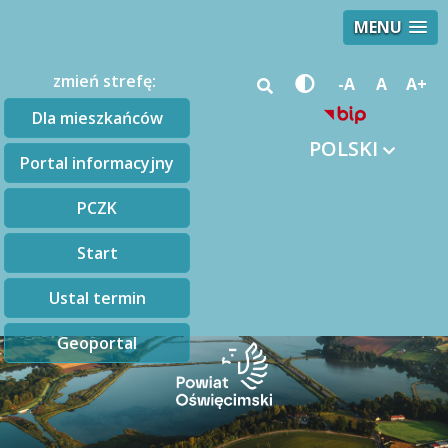
MENU
zmień strefę:
-A
A
A+
Dla mieszkańców
POLSKI
Portal informacyjny
PCZK
Start
Ustal termin
Geoportal