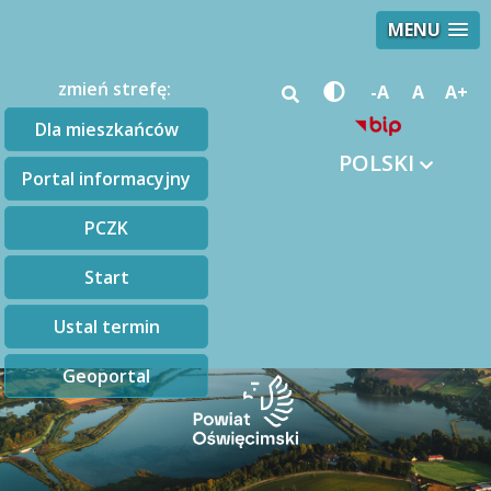
MENU
zmień strefę:
-A
A
A+
Dla mieszkańców
POLSKI
Portal informacyjny
PCZK
Start
Ustal termin
Geoportal