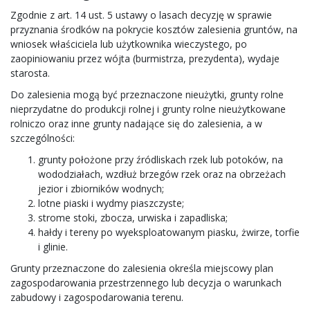
Zgodnie z art. 14 ust. 5 ustawy o lasach decyzję w sprawie
przyznania środków na pokrycie kosztów zalesienia gruntów, na
wniosek właściciela lub użytkownika wieczystego, po
zaopiniowaniu przez wójta (burmistrza, prezydenta), wydaje
starosta.
Do zalesienia mogą być przeznaczone nieużytki, grunty rolne
nieprzydatne do produkcji rolnej i grunty rolne nieużytkowane
rolniczo oraz inne grunty nadające się do zalesienia, a w
szczególności:
grunty położone przy źródliskach rzek lub potoków, na
wododziałach, wzdłuż brzegów rzek oraz na obrzeżach
jezior i zbiorników wodnych;
lotne piaski i wydmy piaszczyste;
strome stoki, zbocza, urwiska i zapadliska;
hałdy i tereny po wyeksploatowanym piasku, żwirze, torfie
i glinie.
Grunty przeznaczone do zalesienia określa miejscowy plan
zagospodarowania przestrzennego lub decyzja o warunkach
zabudowy i zagospodarowania terenu.