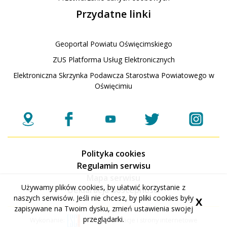
Przydatne linki
Geoportal Powiatu Oświęcimskiego
ZUS Platforma Usług Elektronicznych
Elektroniczna Skrzynka Podawcza Starostwa Powiatowego w
Oświęcimiu
Polityka cookies
Regulamin serwisu
Mapa serwisu
Używamy plików cookies, by ułatwić korzystanie z
Deklaracja dostepnosci
naszych serwisów. Jeśli nie chcesz, by pliki cookies były
X
zapisywane na Twoim dysku, zmień ustawienia swojej
przeglądarki.
Wykonanie:
ESC SA
-
Aplikacje i strony internetowe