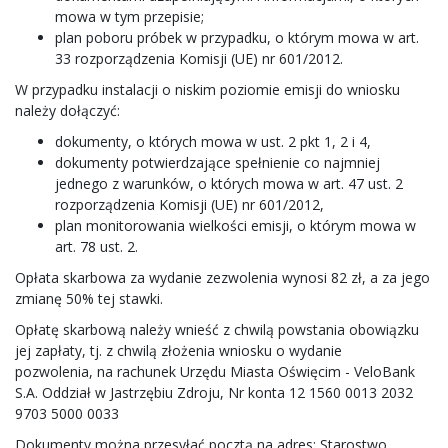
mowa w tym przepisie;
plan poboru próbek w przypadku, o którym mowa w art.
33 rozporządzenia Komisji (UE) nr 601/2012.
W przypadku instalacji o niskim poziomie emisji do wniosku
należy dołączyć:
dokumenty, o których mowa w ust. 2 pkt 1, 2 i 4,
dokumenty potwierdzające spełnienie co najmniej
jednego z warunków, o których mowa w art. 47 ust. 2
rozporządzenia Komisji (UE) nr 601/2012,
plan monitorowania wielkości emisji, o którym mowa w
art. 78 ust. 2.
Opłata skarbowa za wydanie zezwolenia wynosi 82 zł, a za jego
zmianę 50% tej stawki.
Opłatę skarbową należy wnieść z chwilą powstania obowiązku
jej zapłaty, tj. z chwilą złożenia wniosku o wydanie
pozwolenia, na rachunek Urzędu Miasta Oświęcim - VeloBank
S.A. Oddział w Jastrzębiu Zdroju, Nr konta 12 1560 0013 2032
9703 5000 0033
Dokumenty można przesyłać pocztą na adres: Starostwo