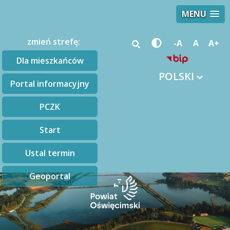
MENU
zmień strefę:
-A
A
A+
Dla mieszkańców
POLSKI
Portal informacyjny
PCZK
Start
Ustal termin
Geoportal